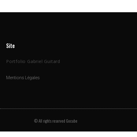
Site
Portfolio Gabriel Guitard
Mentions Légales
© All rights reserved Gocube